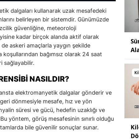
etik dalgaları kullanarak uzak mesafedeki
larını belirleyen bir sistemdir. Günümüzde
cilik güvenliğine, meteoroloji
isine kadar birçok alanda aktif olarak
Sü
 de askeri amaçlarla yaygın şekilde
Al
va koşullarından bağımsız olarak 24 saat
 sağlayabilir.
Ki
ENSIBI NASILDIR?
rekansta elektromanyetik dalgalar gönderir ve
 geri dönmesiyle mesafe, hız ve yön
inyalin süresi ve gücü, hedefin uzaklığı ve
. Bu yöntem, görüş mesafesinin sınırlı olduğu
Ki
rtamlarda bile güvenilir sonuçlar sunar.
Dö