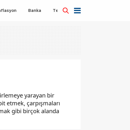
nflasyon
Banka
Teknoloji
Sağlık
lirlemeye yarayan bir
spit etmek, çarpışmaları
mak gibi birçok alanda