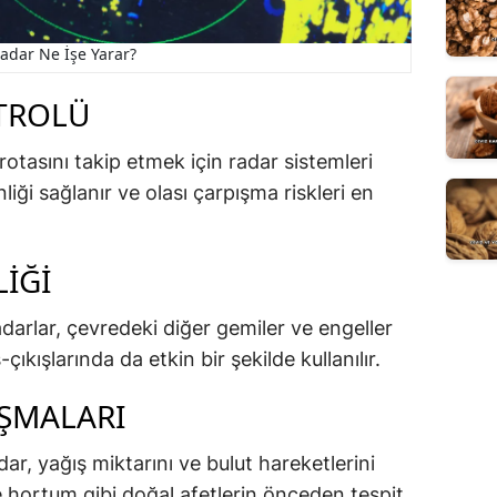
adar Ne İşe Yarar?
NTROLÜ
otasını takip etmek için radar sistemleri
liği sağlanır ve olası çarpışma riskleri en
LIĞI
adarlar, çevredeki diğer gemiler ve engeller
-çıkışlarında da etkin bir şekilde kullanılır.
IŞMALARI
r, yağış miktarını ve bulut hareketlerini
 ve hortum gibi doğal afetlerin önceden tespit