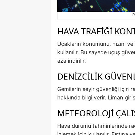
R
HAVA TRAFIĞI KO
Uçakların konumunu, hızını ve r
kullanılır. Bu sayede uçuş güven
aza indirilir.
DENIZCILIK GÜVEN
Gemilerin seyir güvenliği için r
hakkında bilgi verir. Liman giriş
METEOROLOJI ÇAL
Hava durumu tahminlerinde rada
izlemek için kullanılır. Fırtına