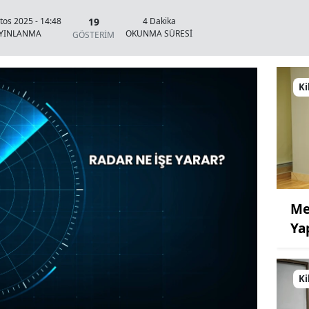
19
tos 2025 - 14:48
4 Dakika
YINLANMA
OKUNMA SÜRESİ
GÖSTERİM
Ki
Me
Ya
Ki