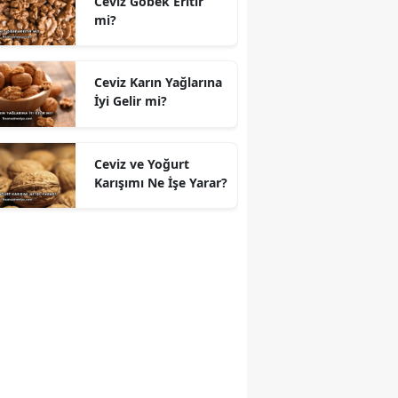
Ceviz Göbek Eritir
mi?
Ceviz Karın Yağlarına
İyi Gelir mi?
Ceviz ve Yoğurt
Karışımı Ne İşe Yarar?