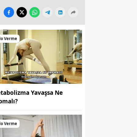
lo Verme
tabolizma Yavaşsa Ne
pmalı?
lo Verme