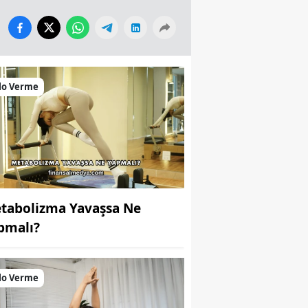
lo Verme
tabolizma Yavaşsa Ne
pmalı?
lo Verme