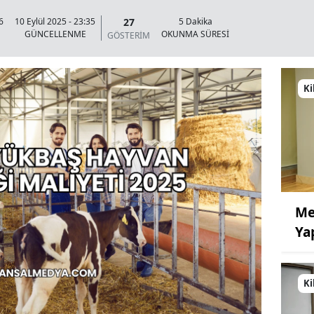
27
6
10 Eylül 2025 - 23:35
5 Dakika
GÜNCELLENME
OKUNMA SÜRESİ
GÖSTERİM
Ki
Me
Ya
Ki