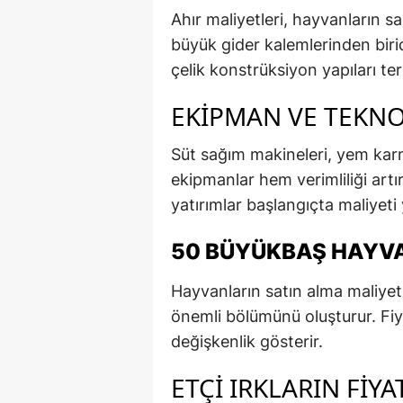
Ahır maliyetleri, hayvanların sa
büyük gider kalemlerinden birid
çelik konstrüksiyon yapıları te
EKIPMAN VE TEKNO
Süt sağım makineleri, yem karm
ekipmanlar hem verimliliği artırı
yatırımlar başlangıçta maliyeti
50 BÜYÜKBAŞ HAYVA
Hayvanların satın alma maliyeti
önemli bölümünü oluşturur. Fiya
değişkenlik gösterir.
ETÇI IRKLARIN FIYA