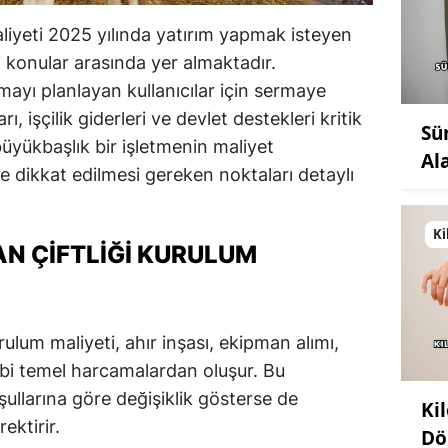
liyeti 2025 yılında yatırım yapmak isteyen
i konular arasında yer almaktadır.
ayı planlayan kullanıcılar için sermaye
, işçilik giderleri ve devlet destekleri kritik
Sü
üyükbaşlık bir işletmenin maliyet
Al
ve dikkat edilmesi gereken noktaları detaylı
Ki
N ÇIFTLIĞI KURULUM
ulum maliyeti, ahır inşası, ekipman alımı,
bi temel harcamalardan oluşur. Bu
şullarına göre değişiklik gösterse de
Ki
ektirir.
Dö