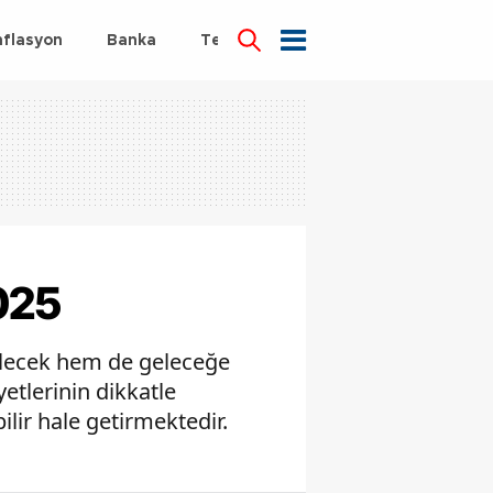
nflasyon
Banka
Teknoloji
Sağlık
025
bilecek hem de geleceğe
yetlerinin dikkatle
ilir hale getirmektedir.