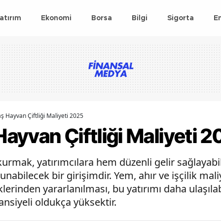
atırım
Ekonomi
Borsa
Bilgi
Sigorta
E
 Hayvan Çiftliği Maliyeti 2025
ayvan Çiftliği Maliyeti 2
 kurmak, yatırımcılara hem düzenli gelir sağlaya
 sunabilecek bir girişimdir. Yem, ahır ve işçilik mali
erinden yararlanılması, bu yatırımı daha ulaşılab
ansiyeli oldukça yüksektir.