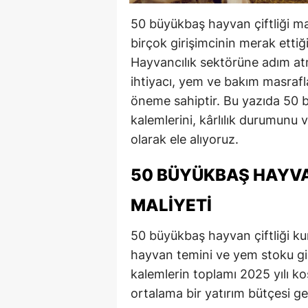
50 büyükbaş hayvan çiftliği ma
birçok girişimcinin merak ettiğ
Hayvancılık sektörüne adım atm
ihtiyacı, yem ve bakım masrafları
öneme sahiptir. Bu yazıda 50 b
kalemlerini, kârlılık durumunu 
olarak ele alıyoruz.
50 BÜYÜKBAŞ HAYVA
MALIYETI
50 büyükbaş hayvan çiftliği kur
hayvan temini ve yem stoku gi
kalemlerin toplamı 2025 yılı ko
ortalama bir yatırım bütçesi ger