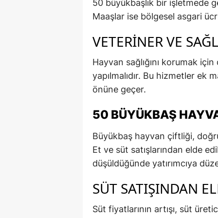
50 büyükbaşlık bir işletmede ge
Maaşlar ise bölgesel asgari üc
VETERINER VE SAĞL
Hayvan sağlığını korumak için d
yapılmalıdır. Bu hizmetler ek 
önüne geçer.
50 BÜYÜKBAŞ HAYVAN
Büyükbaş hayvan çiftliği, doğru 
Et ve süt satışlarından elde ed
düşüldüğünde yatırımcıya düze
SÜT SATIŞINDAN EL
Süt fiyatlarının artışı, süt üre