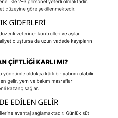
nellikle 2–3 personel yeterli olmaktadır.
ret düzeyine göre şekillenmektedir.
IK GIDERLERI
üzenli veteriner kontrolleri ve aşılar
maliyet oluştursa da uzun vadede kayıpların
 ÇIFTLIĞI KARLI MI?
yönetimle oldukça kârlı bir yatırım olabilir.
ilen gelir, yem ve bakım masrafları
nli kazanç sağlar.
DE EDILEN GELIR
ticilerine avantaj sağlamaktadır. Günlük süt