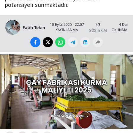
potansiyeli sunmaktadır.
17
10 Eylül 2025 - 22:07
4 Dakik
Fatih Tekin
YAYINLANMA
OKUNMA SÜ
GÖSTERİM