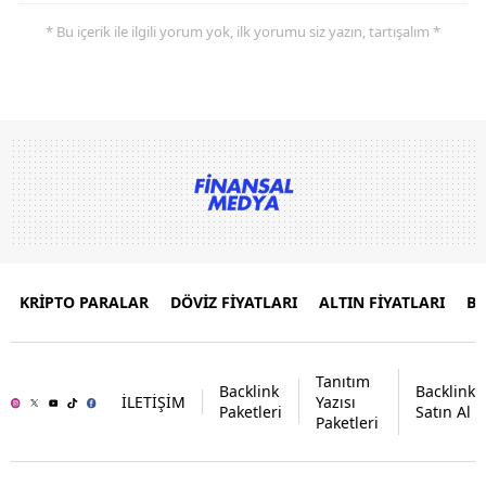
* Bu içerik ile ilgili yorum yok, ilk yorumu siz yazın, tartışalım *
KRİPTO PARALAR
DÖVİZ FİYATLARI
ALTIN FİYATLARI
B
Tanıtım
Backlink
Backlink
İLETİŞİM
Yazısı
Paketleri
Satın Al
Paketleri