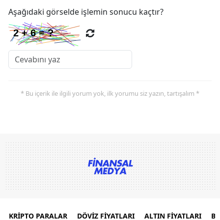
Aşağıdaki görselde işlemin sonucu kaçtır?
* Bu içerik ile ilgili yorum yok, ilk yorumu siz yazın, tartışalım *
KRİPTO PARALAR
DÖVİZ FİYATLARI
ALTIN FİYATLARI
B