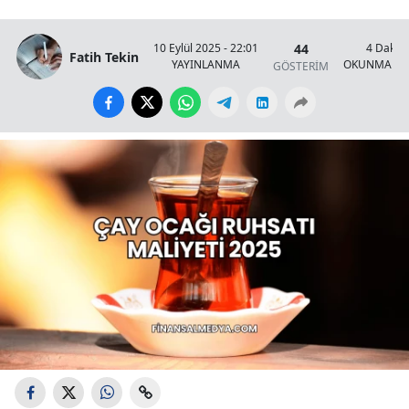
44
10 Eylül 2025 - 22:01
4 Dakik
Fatih Tekin
YAYINLANMA
OKUNMA SÜ
GÖSTERİM