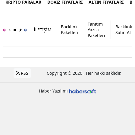
KRİPTO PARALAR
DÖVİZ FİYATLARI
ALTIN FİYATLARI
B
Tanıtım
Backlink
Backlink
İLETİŞİM
Yazısı
Paketleri
Satın Al
Paketleri
RSS
Copyright © 2026 . Her hakkı saklıdır.
Haber Yazılımı