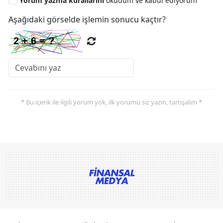
Yorum yazma kurallarını
okudum ve kabul ediyorum
Aşağıdaki görselde işlemin sonucu kaçtır?
* Bu içerik ile ilgili yorum yok, ilk yorumu siz yazın, tartışalım *