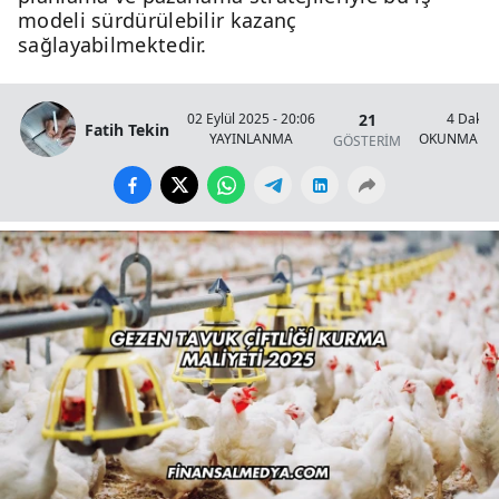
modeli sürdürülebilir kazanç
sağlayabilmektedir.
21
02 Eylül 2025 - 20:06
4 Dakik
Fatih Tekin
YAYINLANMA
OKUNMA SÜ
GÖSTERİM