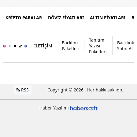
KRİPTO PARALAR
DÖVİZ FİYATLARI
ALTIN FİYATLARI
B
Tanıtım
Backlink
Backlink
İLETİŞİM
Yazısı
Paketleri
Satın Al
Paketleri
RSS
Copyright © 2026 . Her hakkı saklıdır.
Haber Yazılımı