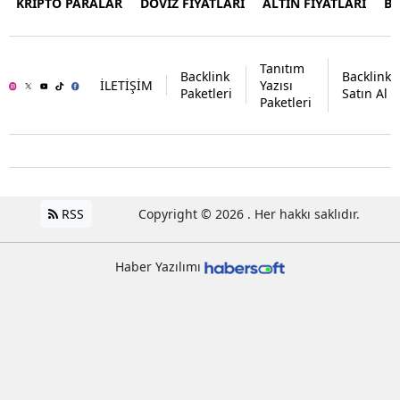
KRİPTO PARALAR
DÖVİZ FİYATLARI
ALTIN FİYATLARI
B
Tanıtım
Backlink
Backlink
İLETİŞİM
Yazısı
Paketleri
Satın Al
Paketleri
RSS
Copyright © 2026 . Her hakkı saklıdır.
Haber Yazılımı