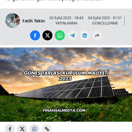
02 Eylül 2025 - 18:43
04 Eylül 2025 - 01:51
Fatih Tekin
YAYINLANMA
GÜNCELLENME
GÖ