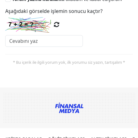
Aşağıdaki görselde işlemin sonucu kaçtır?
* Bu içerik ile ilgili yorum yok, ilk yorumu siz yazın, tartışalım *