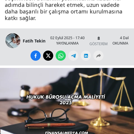
adımda bilinçli hareket etmek, uzun vadede
daha başarılı bir çalışma ortamı kurulmasına
katkı sağlar.
8
02 Eylül 2025 - 17:40
4 Dakik
Fatih Tekin
YAYINLANMA
OKUNMA SÜ
GÖSTERİM