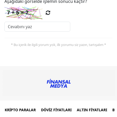
Aşağıdaki görselde işlemin sonucu kaçtır?
* Bu içerik ile ilgili yorum yok, ilk yorumu siz yazın, tartışalım *
KRİPTO PARALAR
DÖVİZ FİYATLARI
ALTIN FİYATLARI
B