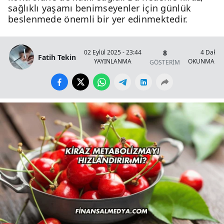
sağlıklı yaşamı benimseyenler için günlük
beslenmede önemli bir yer edinmektedir.
8
02 Eylül 2025 - 23:44
4 Dakik
Fatih Tekin
YAYINLANMA
OKUNMA SÜ
GÖSTERİM