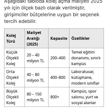
Aşağıdaki tabloda kolej açma maliyeti 2025
yılı için ölçek bazlı olarak verilmiştir,
girişimciler bütçelerine uygun bir seçenek
tercih edebilir.
Maliyet
Kolej
Aralığı
Kapasite
Özellikler
Türü
(2025)
Küçük
Temel eğitim
20 – 40
Ölçekli
200–400
donanımı, sınırlı
milyon TL
Kolej
kampüs
Orta
Laboratuvar,
40 – 80
Ölçekli
400–800
kütüphane,
milyon TL
Kolej
modern sınıflar
Büyük
Kampüs, spor
80 – 150
Ölçekli
800+
salonu, yurt ve
milyon TL
Kolej
sosyal alanlar