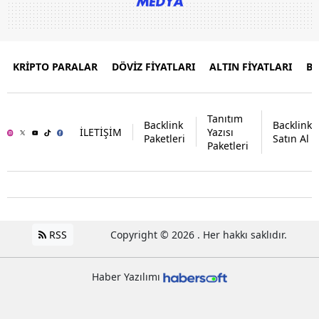
KRİPTO PARALAR
DÖVİZ FİYATLARI
ALTIN FİYATLARI
B
Tanıtım
Backlink
Backlink
İLETİŞİM
Yazısı
Paketleri
Satın Al
Paketleri
RSS
Copyright © 2026 . Her hakkı saklıdır.
Haber Yazılımı