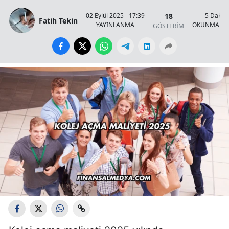
18
02 Eylül 2025 - 17:39
5 Dakik
Fatih Tekin
YAYINLANMA
OKUNMA SÜ
GÖSTERİM