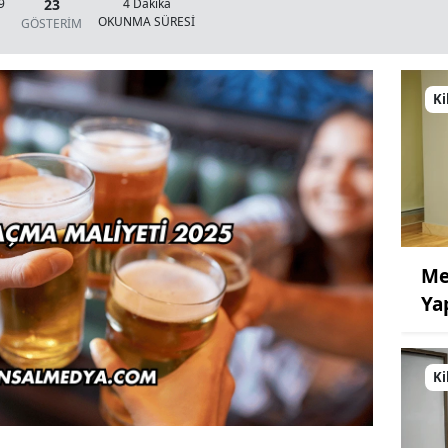
23
9
4 Dakika
OKUNMA SÜRESİ
GÖSTERİM
Ki
Me
Ya
Ki