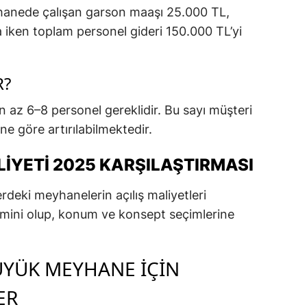
hanede çalışan garson maaşı 25.000 TL,
 iken toplam personel gideri 150.000 TL’yi
R?
n az 6–8 personel gereklidir. Bu sayı müşteri
ne göre artırılabilmektedir.
YETI 2025 KARŞILAŞTIRMASI
erdeki meyhanelerin açılış maliyetleri
hmini olup, konum ve konsept seçimlerine
ÜYÜK MEYHANE İÇIN
ER