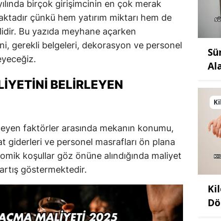
lında birçok girişimcinin en çok merak
maktadır çünkü hem yatırım miktarı hem de
mlidir. Bu yazıda meyhane açarken
ini, gerekli belgeleri, dekorasyon ve personel
Sü
leyeceğiz.
Al
YETINI BELIRLEYEN
Ki
leyen faktörler arasında mekanın konumu,
 giderleri ve personel masrafları ön plana
omik koşullar göz önüne alındığında maliyet
 artış göstermektedir.
Ki
Dö