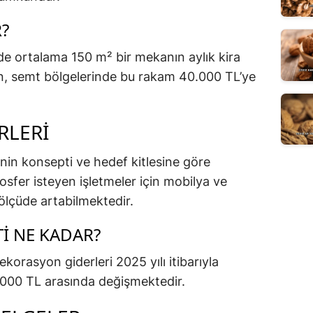
R?
de ortalama 150 m² bir mekanın aylık kira
en, semt bölgelerinde bu rakam 40.000 TL’ye
RLERI
in konsepti ve hedef kitlesine göre
osfer isteyen işletmeler için mobilya ve
ölçüde artabilmektedir.
I NE KADAR?
korasyon giderleri 2025 yılı itibarıyla
.000 TL arasında değişmektedir.