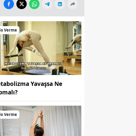
lo Verme
tabolizma Yavaşsa Ne
pmalı?
lo Verme