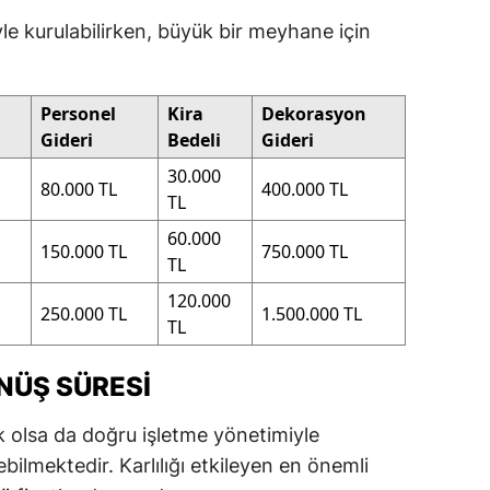
le kurulabilirken, büyük bir meyhane için
Personel
Kira
Dekorasyon
Gideri
Bedeli
Gideri
30.000
80.000 TL
400.000 TL
TL
60.000
150.000 TL
750.000 TL
TL
120.000
250.000 TL
1.500.000 TL
TL
ÖNÜŞ SÜRESI
olsa da doğru işletme yönetimiyle
bilmektedir. Karlılığı etkileyen en önemli