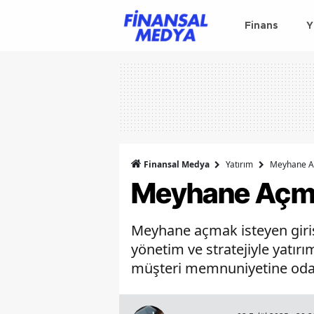
Finans
Y
Finansal Medya
Yatırım
Meyhane A
Meyhane Açma
Meyhane açmak isteyen giriş
yönetim ve stratejiyle yatırı
müşteri memnuniyetine odakl