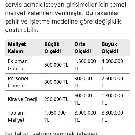
servis açmak isteyen girişimciler için temel
maliyet kalemleri verilmiştir. Bu rakamlar
şehir ve işletme modeline göre değişiklik
gösterebilir.
Maliyet
Küçük
Orta
Büyük
Kalemi
Ölçekli
Ölçekli
Ölçekli
Ekipman
1.500.000
4.000.000
500.000 TL
Giderleri
TL
TL
Personel
900.000
2.500.000
300.000 TL
Giderleri
TL
TL
600.000
1.800.000
Kira ve Enerji
250.000 TL
TL
TL
Toplam
1.050.000
3.000.000
8.300.000
Maliyet
TL
TL
TL
Bu tablo, yatırım yapmak isteyen