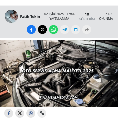
10
02 Eylül 2025 - 17:44
5 Dakik
Fatih Tekin
YAYINLANMA
OKUNMA SÜ
GÖSTERİM