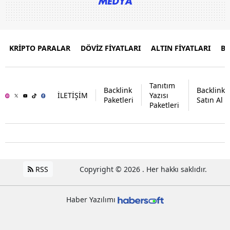
KRİPTO PARALAR
DÖVİZ FİYATLARI
ALTIN FİYATLARI
B
Tanıtım
Backlink
Backlink
İLETİŞİM
Yazısı
Paketleri
Satın Al
Paketleri
RSS
Copyright © 2026 . Her hakkı saklıdır.
Haber Yazılımı