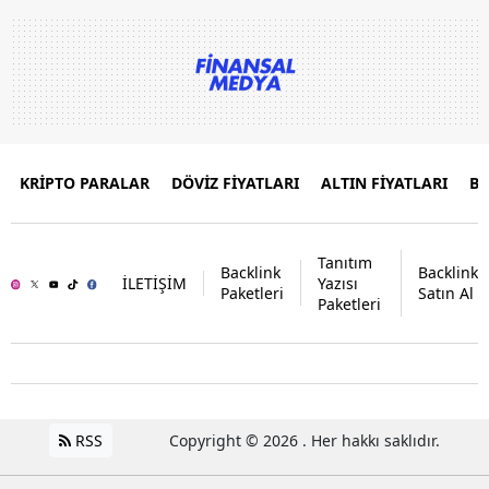
KRİPTO PARALAR
DÖVİZ FİYATLARI
ALTIN FİYATLARI
B
Tanıtım
Backlink
Backlink
İLETİŞİM
Yazısı
Paketleri
Satın Al
Paketleri
RSS
Copyright © 2026 . Her hakkı saklıdır.