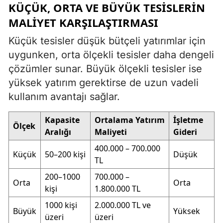
KÜÇÜK, ORTA VE BÜYÜK TESISLERIN
MALIYET KARŞILAŞTIRMASI
Küçük tesisler düşük bütçeli yatırımlar için
uygunken, orta ölçekli tesisler daha dengeli
çözümler sunar. Büyük ölçekli tesisler ise
yüksek yatırım gerektirse de uzun vadeli
kullanım avantajı sağlar.
Kapasite
Ortalama Yatırım
İşletme
Ölçek
Aralığı
Maliyeti
Gideri
400.000 – 700.000
Küçük
50–200 kişi
Düşük
TL
200–1000
700.000 –
Orta
Orta
kişi
1.800.000 TL
1000 kişi
2.000.000 TL ve
Büyük
Yüksek
üzeri
üzeri