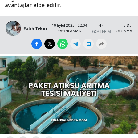
avantajlar elde edilir.
11
10 Eylül 2025 - 22:04
5 Dakik
Fatih Tekin
YAYINLANMA
OKUNMA SÜ
GÖSTERİM