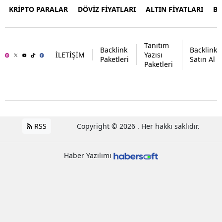
KRİPTO PARALAR
DÖVİZ FİYATLARI
ALTIN FİYATLARI
B
Tanıtım
Backlink
Backlink
İLETİŞİM
Yazısı
Paketleri
Satın Al
Paketleri
RSS
Copyright © 2026 . Her hakkı saklıdır.
Haber Yazılımı