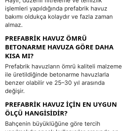
Hayır, düzenli filtreleme ve temizlik
işlemleri yapıldığında prefabrik havuz
bakımı oldukça kolaydır ve fazla zaman
almaz.
PREFABRIK HAVUZ ÖMRÜ
BETONARME HAVUZA GÖRE DAHA
KISA MI?
Prefabrik havuzların ömrü kaliteli malzeme
ile üretildiğinde betonarme havuzlarla
benzer olabilir ve 25–30 yıl arasında
değişir.
PREFABRIK HAVUZ IÇIN EN UYGUN
ÖLÇÜ HANGISIDIR?
Bahçenin büyüklüğüne göre tercih