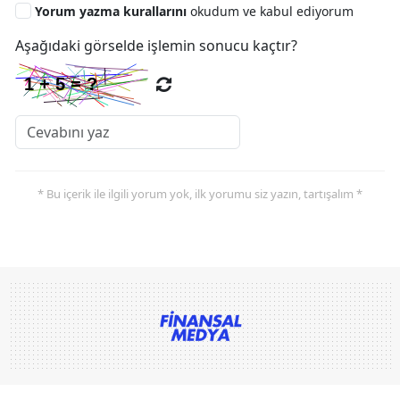
Yorum yazma kurallarını
okudum ve kabul ediyorum
Aşağıdaki görselde işlemin sonucu kaçtır?
* Bu içerik ile ilgili yorum yok, ilk yorumu siz yazın, tartışalım *