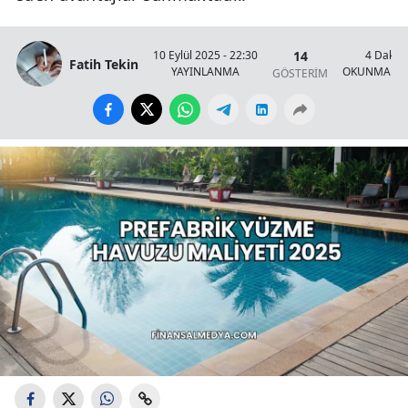
14
10 Eylül 2025 - 22:30
4 Dakik
Fatih Tekin
YAYINLANMA
OKUNMA SÜ
GÖSTERİM