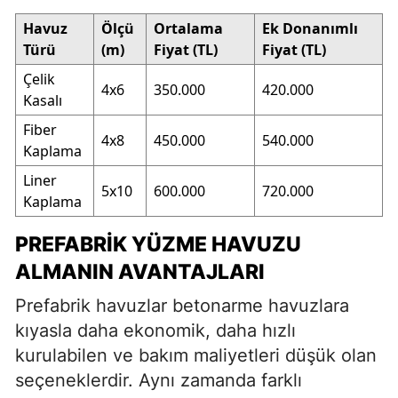
Havuz
Ölçü
Ortalama
Ek Donanımlı
Türü
(m)
Fiyat (TL)
Fiyat (TL)
Çelik
4x6
350.000
420.000
Kasalı
Fiber
4x8
450.000
540.000
Kaplama
Liner
5x10
600.000
720.000
Kaplama
PREFABRIK YÜZME HAVUZU
ALMANIN AVANTAJLARI
Prefabrik havuzlar betonarme havuzlara
kıyasla daha ekonomik, daha hızlı
kurulabilen ve bakım maliyetleri düşük olan
seçeneklerdir. Aynı zamanda farklı