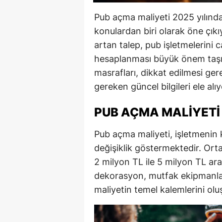
Pub açma maliyeti 2025 yılında 
konulardan biri olarak öne çık
artan talep, pub işletmelerini c
hesaplanması büyük önem taşı
masrafları, dikkat edilmesi ger
gereken güncel bilgileri ele alı
PUB AÇMA MALIYETI
Pub açma maliyeti, işletmenin
değişiklik göstermektedir. Ort
2 milyon TL ile 5 milyon TL ara
dekorasyon, mutfak ekipmanları
maliyetin temel kalemlerini olu