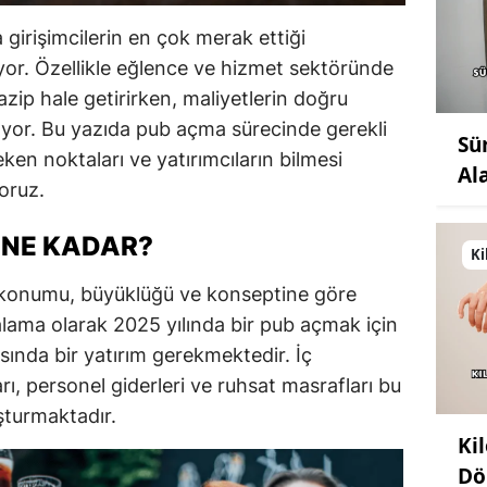
girişimcilerin en çok merak ettiği
ıyor. Özellikle eğlence ve hizmet sektöründe
azip hale getirirken, maliyetlerin doğru
yor. Bu yazıda pub açma sürecinde gerekli
Sü
eken noktaları ve yatırımcıların bilmesi
Al
yoruz.
 NE KADAR?
Ki
 konumu, büyüklüğü ve konseptine göre
alama olarak 2025 yılında bir pub açmak için
sında bir yatırım gerekmektedir. İç
, personel giderleri ve ruhsat masrafları bu
şturmaktadır.
Ki
Dö