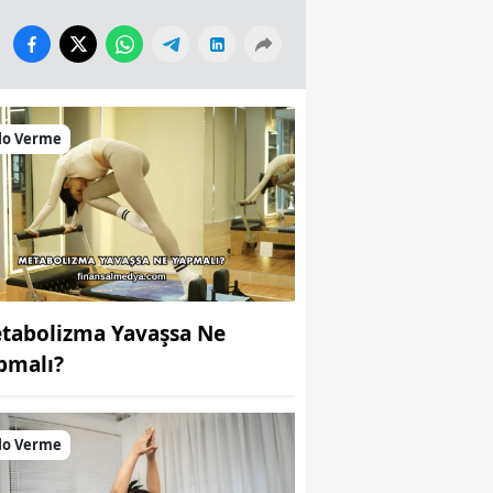
lo Verme
tabolizma Yavaşsa Ne
pmalı?
lo Verme