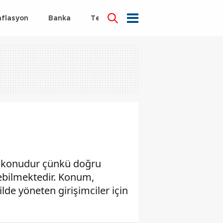
nflasyon
Banka
Teknoloji
Sağlık
bir konudur çünkü doğru
ebilmektedir. Konum,
lde yöneten girişimciler için