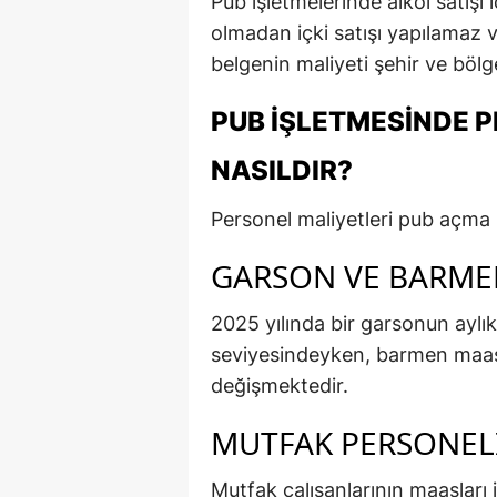
Pub işletmelerinde alkol satışı
olmadan içki satışı yapılamaz v
belgenin maliyeti şehir ve böl
PUB İŞLETMESINDE P
NASILDIR?
Personel maliyetleri pub açma 
GARSON VE BARME
2025 yılında bir garsonun ayl
seviyesindeyken, barmen maaşl
değişmektedir.
MUTFAK PERSONEL
Mutfak çalışanlarının maaşları