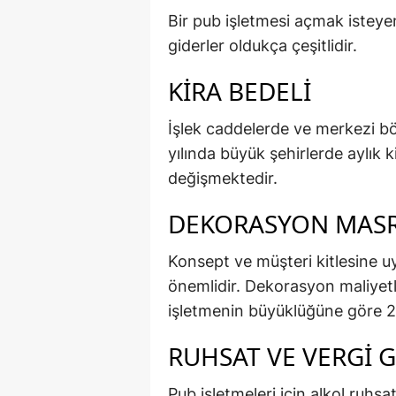
Bir pub işletmesi açmak isteyen
giderler oldukça çeşitlidir.
KIRA BEDELI
İşlek caddelerde ve merkezi bö
yılında büyük şehirlerde aylık 
değişmektedir.
DEKORASYON MASR
Konsept ve müşteri kitlesine 
önemlidir. Dekorasyon maliyetl
işletmenin büyüklüğüne göre 2 
RUHSAT VE VERGI G
Pub işletmeleri için alkol ruhsat