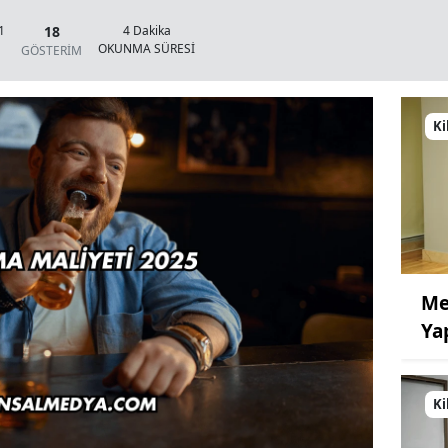
18
1
4 Dakika
OKUNMA SÜRESİ
GÖSTERİM
Ki
Me
Ya
Ki