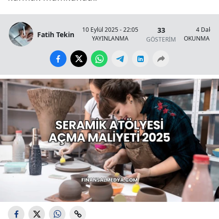
33
10 Eylül 2025 - 22:05
4 Dakik
Fatih Tekin
YAYINLANMA
OKUNMA SÜ
GÖSTERİM