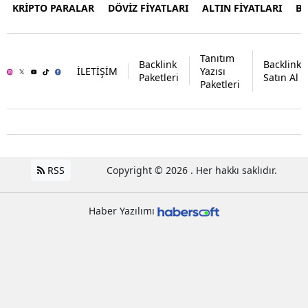
KRİPTO PARALAR
DÖVİZ FİYATLARI
ALTIN FİYATLARI
B
Tanıtım
Backlink
Backlink
İLETİŞİM
Yazısı
Paketleri
Satın Al
Paketleri
RSS
Copyright © 2026 . Her hakkı saklıdır.
Haber Yazılımı