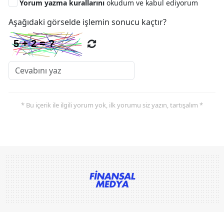
Yorum yazma kurallarını
okudum ve kabul ediyorum
Aşağıdaki görselde işlemin sonucu kaçtır?
* Bu içerik ile ilgili yorum yok, ilk yorumu siz yazın, tartışalım *