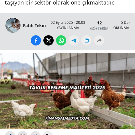
taşıyan bir sektör olarak öne çıkmaktadır.
12
02 Eylül 2025 - 20:03
5 Dakik
Fatih Tekin
YAYINLANMA
OKUNMA SÜ
GÖSTERİM