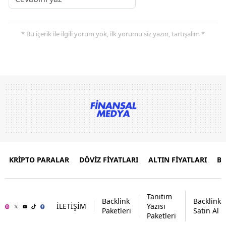
* Bu içerik ile ilgili yorum yok, ilk yorumu siz yazın, tartışalım *
KRİPTO PARALAR
DÖVİZ FİYATLARI
ALTIN FİYATLARI
B
Tanıtım
Backlink
Backlink
İLETİŞİM
Yazısı
Paketleri
Satın Al
Paketleri