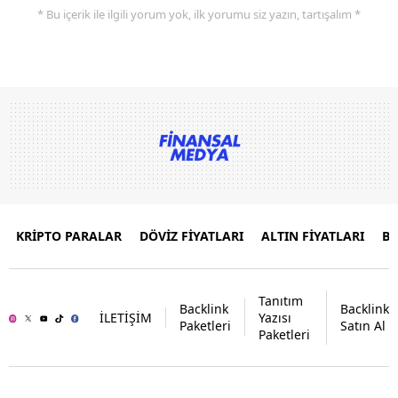
* Bu içerik ile ilgili yorum yok, ilk yorumu siz yazın, tartışalım *
KRİPTO PARALAR
DÖVİZ FİYATLARI
ALTIN FİYATLARI
B
Tanıtım
Backlink
Backlink
İLETİŞİM
Yazısı
Paketleri
Satın Al
Paketleri