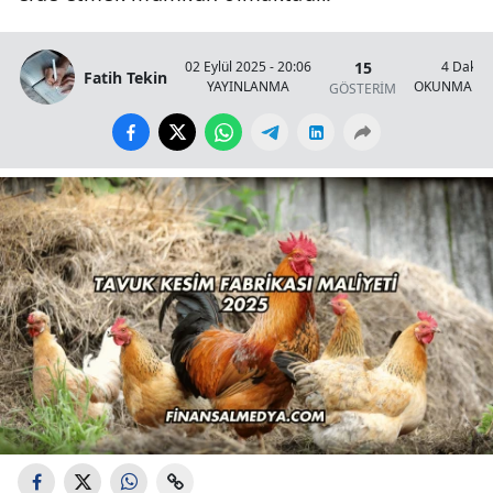
15
02 Eylül 2025 - 20:06
4 Dakik
Fatih Tekin
YAYINLANMA
OKUNMA SÜ
GÖSTERİM