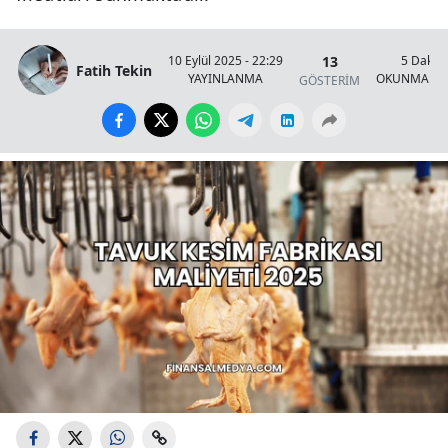
13
10 Eylül 2025 - 22:29
5 Dakik
Fatih Tekin
YAYINLANMA
OKUNMA SÜ
GÖSTERİM