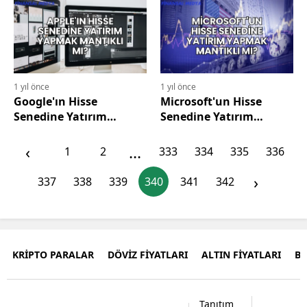
1 yıl önce
1 yıl önce
Google'ın Hisse
Microsoft'un Hisse
Senedine Yatırım
Senedine Yatırım
Yapmak Mantıklı mı?
Yapmak Mantıklı mı?
‹
...
1
2
333
334
335
336
›
337
338
339
340
341
342
KRİPTO PARALAR
DÖVİZ FİYATLARI
ALTIN FİYATLARI
B
Tanıtım