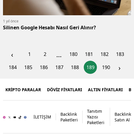
1 yıl önce
Silinen Google Hesabı Nasıl Geri Alınır?
‹
...
1
2
180
181
182
183
›
184
185
186
187
188
189
190
KRİPTO PARALAR
DÖVİZ FİYATLARI
ALTIN FİYATLARI
B
Tanıtım
Backlink
Backlink
İLETİŞİM
Yazısı
Paketleri
Satın Al
Paketleri