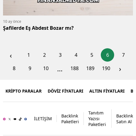
10 ay önce
Şafilerde Eş Abdest Bozar mı?
‹
1
2
3
4
5
6
7
...
›
8
9
10
188
189
190
KRİPTO PARALAR
DÖVİZ FİYATLARI
ALTIN FİYATLARI
B
Tanıtım
Backlink
Backlink
İLETİŞİM
Yazısı
Paketleri
Satın Al
Paketleri