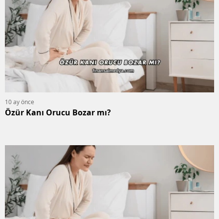
10 ay önce
Özür Kanı Orucu Bozar mı?