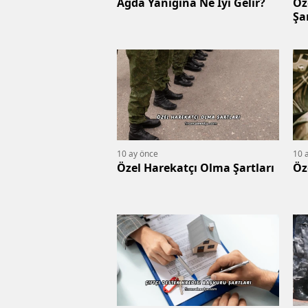
Ağda Yanığına Ne İyi Gelir?
Öz
Şa
10 ay önce
10 
Özel Harekatçı Olma Şartları
Öz