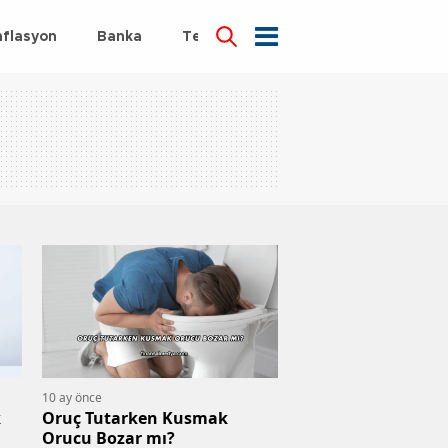
nflasyon
Banka
Teknoloji
Sağlık
10 ay önce
k
Oruç Tutarken Kusmak
Orucu Bozar mı?