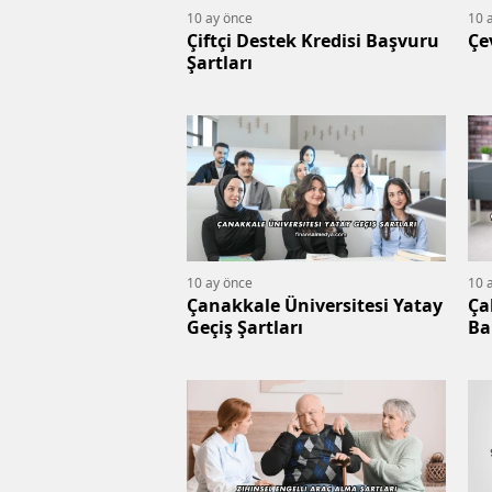
10 ay önce
10 
Çiftçi Destek Kredisi Başvuru
Çe
Şartları
10 ay önce
10 
Çanakkale Üniversitesi Yatay
Ça
Geçiş Şartları
Ba
Şa