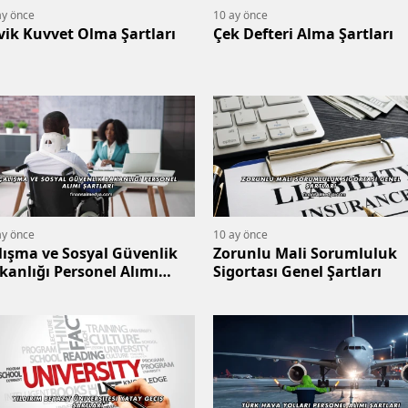
ay önce
10 ay önce
vik Kuvvet Olma Şartları
Çek Defteri Alma Şartları
ay önce
10 ay önce
lışma ve Sosyal Güvenlik
Zorunlu Mali Sorumluluk
kanlığı Personel Alımı
Sigortası Genel Şartları
rtları