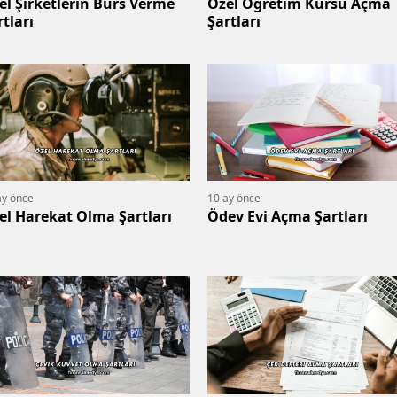
el Şirketlerin Burs Verme
Özel Öğretim Kursu Açma
rtları
Şartları
ay önce
10 ay önce
el Harekat Olma Şartları
Ödev Evi Açma Şartları