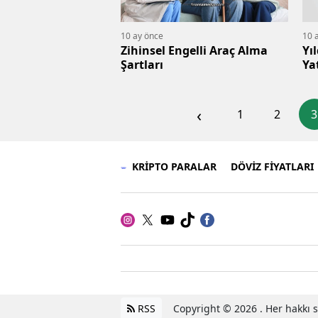
10 ay önce
10 
Zihinsel Engelli Araç Alma
Yı
Şartları
Ya
‹
1
2
3
KRİPTO PARALAR
DÖVİZ FİYATLARI
RSS
Copyright © 2026 . Her hakkı sa