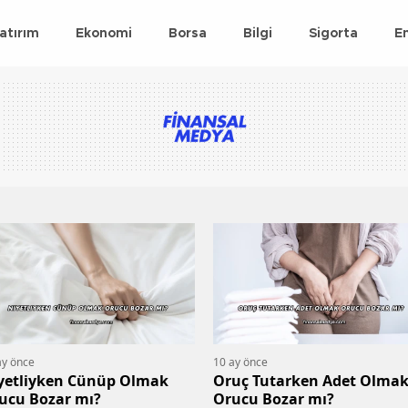
atırım
Ekonomi
Borsa
Bilgi
Sigorta
E
ay önce
10 ay önce
yetliyken Cünüp Olmak
Oruç Tutarken Adet Olma
ucu Bozar mı?
Orucu Bozar mı?