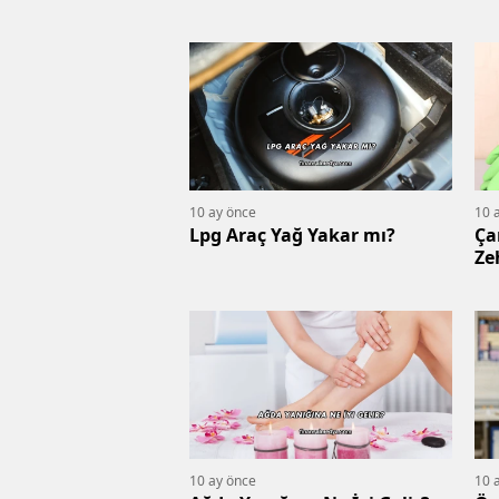
10 ay önce
10 
Lpg Araç Yağ Yakar mı?
Ça
Ze
10 ay önce
10 