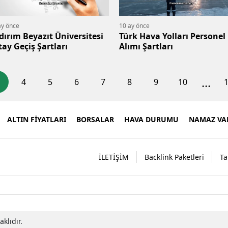
ay önce
10 ay önce
ldırım Beyazıt Üniversitesi
Türk Hava Yolları Personel
tay Geçiş Şartları
Alımı Şartları
...
4
5
6
7
8
9
10
ALTIN FİYATLARI
BORSALAR
HAVA DURUMU
NAMAZ VAK
İLETİŞİM
Backlink Paketleri
Ta
klıdır.