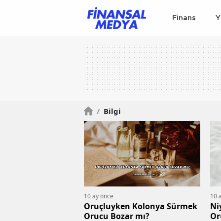
Finans
Y
/
Bilgi
10 ay önce
10 
Oruçluyken Kolonya Sürmek
Ni
Orucu Bozar mı?
Or