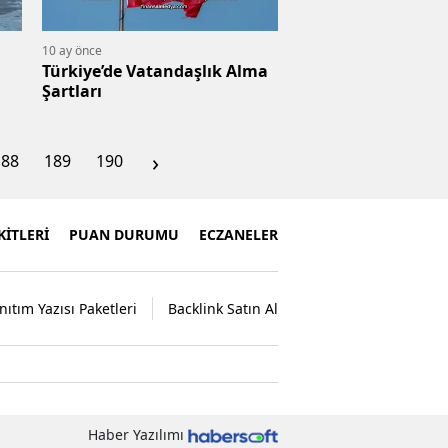
10 ay önce
Türkiye’de Vatandaşlık Alma
Şartları
›
188
189
190
İTLERİ
PUAN DURUMU
ECZANELER
nıtım Yazısı Paketleri
Backlink Satın Al
Haber Yazılımı