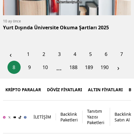
10 ay önce
Yurt Dışında Üniversite Okuma Şartları 2025
‹
1
2
3
4
5
6
7
...
›
8
9
10
188
189
190
KRİPTO PARALAR
DÖVİZ FİYATLARI
ALTIN FİYATLARI
B
Tanıtım
Backlink
Backlink
İLETİŞİM
Yazısı
Paketleri
Satın Al
Paketleri