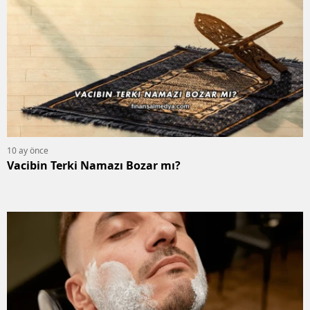
10 ay önce
Vacibin Terki Namazı Bozar mı?