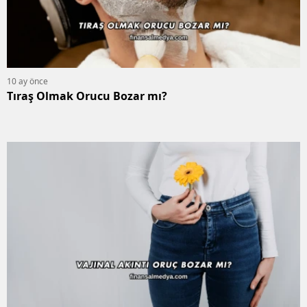
10 ay önce
Tıraş Olmak Orucu Bozar mı?