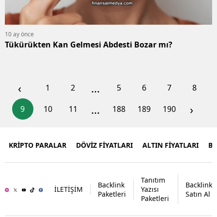
10 ay önce
Tükürükten Kan Gelmesi Abdesti Bozar mı?
‹
...
1
2
5
6
7
8
...
›
9
10
11
188
189
190
KRİPTO PARALAR
DÖVİZ FİYATLARI
ALTIN FİYATLARI
B
Tanıtım
Backlink
Backlink
İLETİŞİM
Yazısı
Paketleri
Satın Al
Paketleri